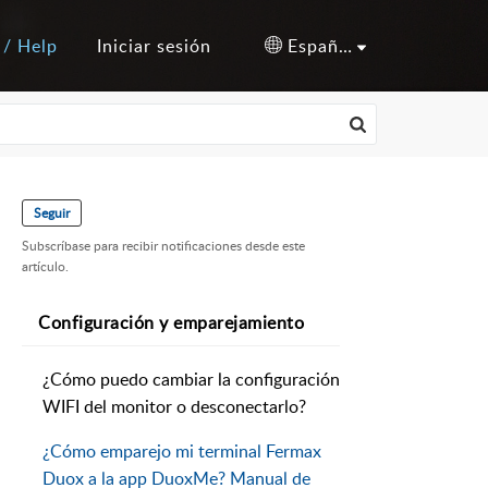
 / Help
Iniciar sesión
Español (España)
Seguir
Subscríbase para recibir notificaciones desde este
artículo.
Configuración y emparejamiento
¿Cómo puedo cambiar la configuración
WIFI del monitor o desconectarlo?
¿Cómo emparejo mi terminal Fermax
Duox a la app DuoxMe? Manual de