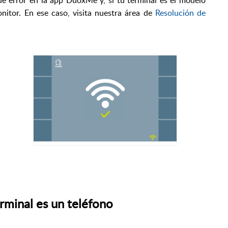
de error en la app DuoxMe y, si tu terminal es el modelo
nitor. En ese caso, visita nuestra área de
Resolución de
erminal es un teléfono