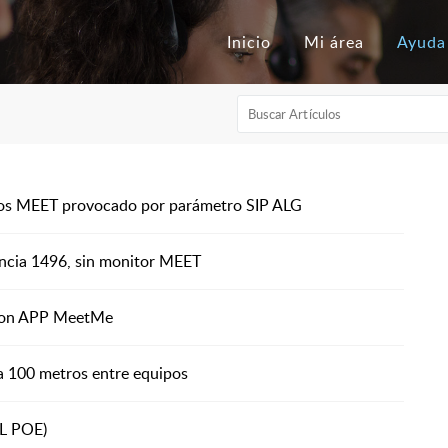
Inicio
Mi área
Ayuda
os MEET provocado por parámetro SIP ALG
encia 1496, sin monitor MEET
 con APP MeetMe
 a 100 metros entre equipos
1L POE)