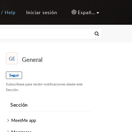
 / Help
Iniciar sesión
Español (España)
GE
General
Seguir
Subscríbase para recibir notificaciones desde este
Sección.
Sección
MeetMe app