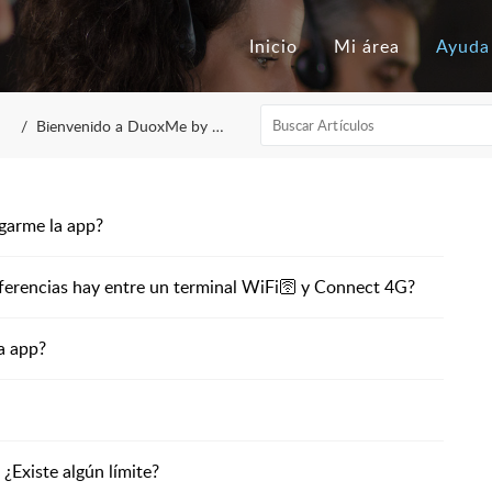
Inicio
Mi área
Ayuda
Bienvenido a DuoxMe by Fermax
garme la app?
diferencias hay entre un terminal WiFi🛜 y Connect 4G?
a app?
¿Existe algún límite?