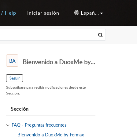
 / Help
Iniciar sesión
Español (España)
BA
Bienvenido a DuoxMe by Fermax
Seguir
Subscríbase para recibir notificaciones desde este
Sección.
Sección
FAQ - Preguntas frecuentes
Bienvenido a DuoxMe by Fermax