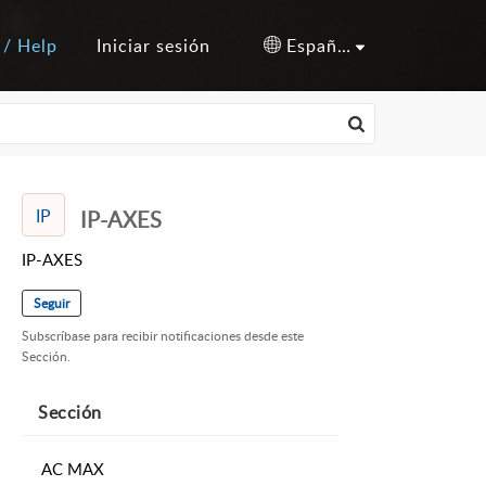
 / Help
Iniciar sesión
Español (España)
IP
IP-AXES
IP-AXES
Seguir
Subscríbase para recibir notificaciones desde este
Sección.
Sección
AC MAX