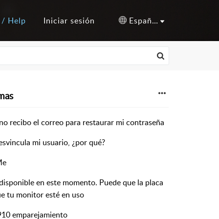
 / Help
Iniciar sesión
Español (España)
mas
no recibo el correo para restaurar mi contraseña
esvincula mi usuario, ¿por qué?
Me
disponible en este momento. Puede que la placa
ue tu monitor esté en uso
 910 emparejamiento