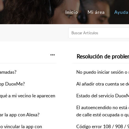
Inicio
Mi área
Ayuda
Resolución de proble
lamadas?
No puedo iniciar sesión o 
 app DuoxMe?
Al añadir otra cuenta se d
qué a mi vecino le aparecen
Estado del servicio Duox
El autoencendido no está 
r la app con Alexa?
de calle esté ocupada o q
 vincular la app con
Código error 108 / 908 /