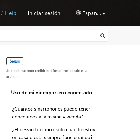
 / Help
Iniciar sesión
Español (España)
Seguir
Subscríbase para recibir notificaciones desde este
artículo.
Uso de mi videoportero conectado
¿Cuántos smartphones puedo tener
conectados a la misma vivienda?
¿El desvío funciona sólo cuando estoy
en casa o está siempre funcionando?