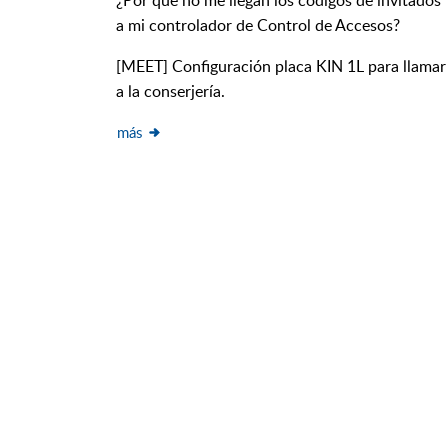
¿Por qué no me llegan los códigos de invitados
a mi controlador de Control de Accesos?
[MEET] Configuración placa KIN 1L para llamar
a la conserjería.
más