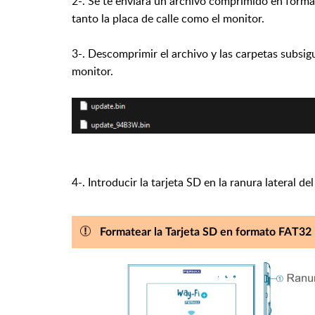
2-. Se te enviará un archivo comprimido en format
tanto la placa de calle como el monitor.
3-. Descomprimir el archivo y las carpetas subsigui
monitor.
4-. Introducir la tarjeta SD en la ranura lateral de
Formatear la Tarjeta SD en formato FAT32