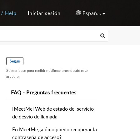
 / Help
Iniciar sesión
Español (España)
Seguir
Subscríbase para recibir notificaciones desde este
artículo.
FAQ - Preguntas frecuentes
[MeetMe] Web de estado del servicio
de desvío de llamada
En MeetMe, ¿cómo puedo recuperar la
contraseña de acceso?