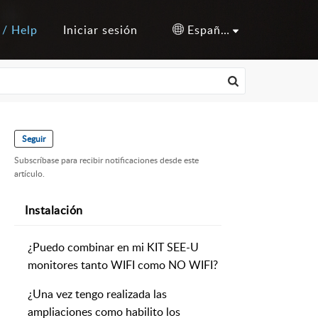
 / Help
Iniciar sesión
Español (España)
Seguir
Subscríbase para recibir notificaciones desde este
artículo.
Instalación
¿Puedo combinar en mi KIT SEE-U
monitores tanto WIFI como NO WIFI?
¿Una vez tengo realizada las
ampliaciones como habilito los