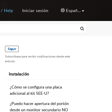
 / Help
Iniciar sesión
Español (España)
Seguir
Subscríbase para recibir notificaciones desde este
artículo.
Instalación
¿Cómo se configura una placa
adicional al kit SEE-U?
¿Puedo hacer apertura del portón
desde un monitor secundario NO