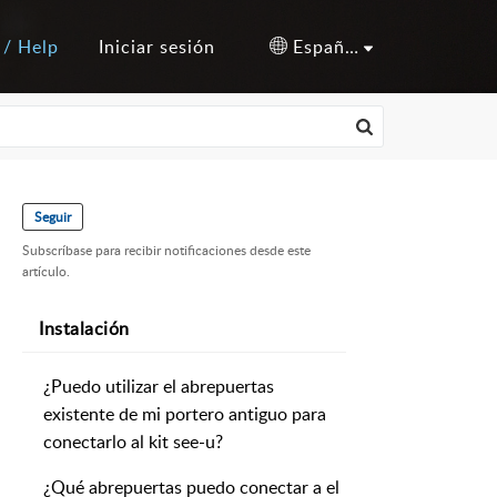
 / Help
Iniciar sesión
Español (España)
Seguir
Subscríbase para recibir notificaciones desde este
artículo.
Instalación
¿Puedo utilizar el abrepuertas
existente de mi portero antiguo para
conectarlo al kit see-u?
¿Qué abrepuertas puedo conectar a el