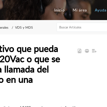
Inicio
Mi área
Ayuda
erales
VDS y MDS
itivo que pueda
220Vac o que se
a llamada del
o en una