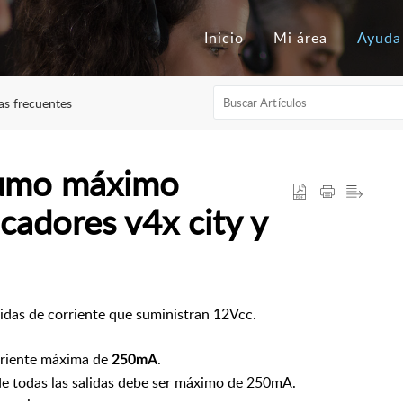
Inicio
Mi área
Ayuda
as frecuentes
umo máximo
icadores v4x city y
idas de corriente que suministran 12Vcc.
rriente máxima de
.
250mA
das las salidas debe ser máximo de 250mA.