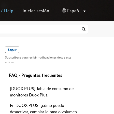
 / Help
Iniciar sesión
Español (España)
Seguir
Subscríbase para recibir notificaciones desde este
artículo.
FAQ - Preguntas frecuentes
[DUOX PLUS] Tabla de consumo de
monitores Duox Plus.
En DUOX PLUS, ¿cómo puedo
desactivar, cambiar idioma o volumen