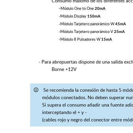
Consumo máximo de los diferentes acces
-
Módulo One to One
20mA
-Módulo Display
150mA
-Módulo Tarjetero panorámico W
45mA
-Módulo Tarjetero panorámico V
25mA
-Módulo 8 Pulsadores W
15mA
- Para abrepuertas dispone de una salida exc
Borne +12V
Se recomienda la conexión de hasta 5 mód
módulos conectados. No deben superar nu
Si supera el consumo añadir una fuente a
interceptando el + y -
(cables rojo y negro del conector entre módu