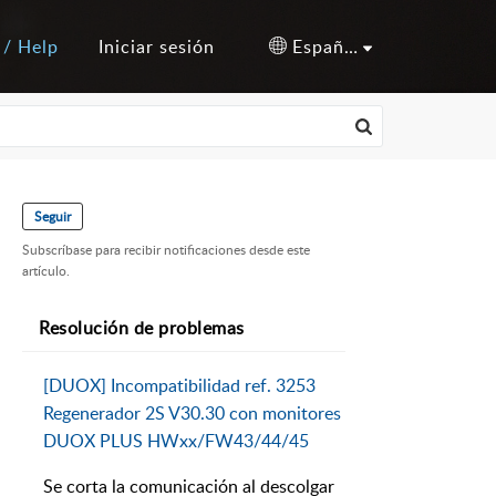
 / Help
Iniciar sesión
Español (España)
Seguir
Subscríbase para recibir notificaciones desde este
artículo.
Resolución de problemas
[DUOX] Incompatibilidad ref. 3253
Regenerador 2S V30.30 con monitores
DUOX PLUS HWxx/FW43/44/45
Se corta la comunicación al descolgar