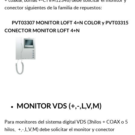
ebe solicitar el monitor y
+ coaxial, bornas +-CTVM12346) d
conector siguientes de la familia de repuestos:
PVT03307 MONITOR LOFT 4+N COLOR y PVT03315
CONECTOR MONITOR LOFT 4+N
MONITOR VDS (+,-,L,V,M)
Para monitores del sistema digital VDS (3hilos + COAX o 5
hilos, +,-,L,V,M) debe solicitar el monitor y conector