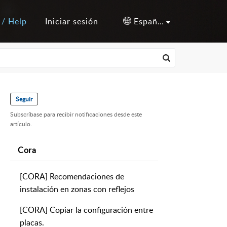
 / Help
Iniciar sesión
Español (España)
Seguir
Subscríbase para recibir notificaciones desde este
artículo.
Cora
[CORA] Recomendaciones de
instalación en zonas con reflejos
[CORA] Copiar la configuración entre
placas.