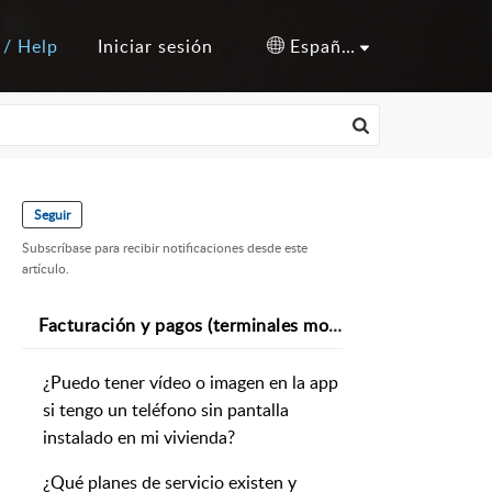
 / Help
Iniciar sesión
Español (España)
Seguir
Subscríbase para recibir notificaciones desde este
artículo.
Facturación y pagos (terminales modelo NO-WiFi)
¿Puedo tener vídeo o imagen en la app
si tengo un teléfono sin pantalla
instalado en mi vivienda?
¿Qué planes de servicio existen y