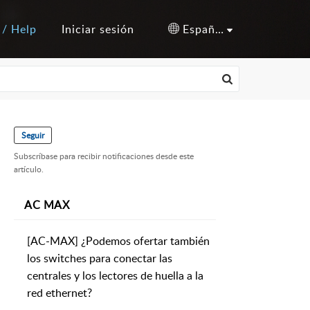
 / Help
Iniciar sesión
Español (España)
Seguir
Subscríbase para recibir notificaciones desde este
artículo.
AC MAX
[AC-MAX] ¿Podemos ofertar también
los switches para conectar las
centrales y los lectores de huella a la
red ethernet?