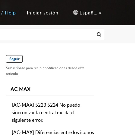
 / Help
Iniciar sesión
Español (España)
Seguir
Subscríbase para recibir notificaciones desde este
artículo.
AC MAX
[AC-MAX] 5223 5224 No puedo
sincronizar la central me da el
siguiente error.
[AC-MAX] Diferencias entre los iconos